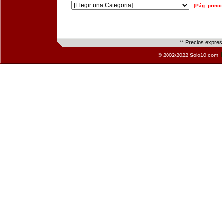
[Pág. princi
** Precios expre
© 2002/2022 Solo10.com