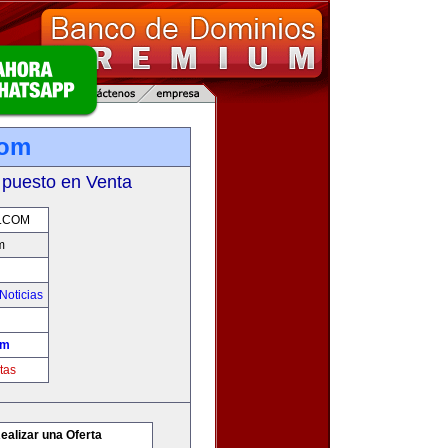
com
 puesto en Venta
.COM
m
Noticias
om
tas
ealizar una Oferta