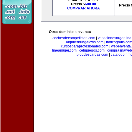
COMPRAR AHORA
Precio $
600.00
Precio 
COMPRAR AHORA
Otros dominios en venta:
cochesdecompeticion.com
|
vacacionesargentina
alquilerbungalows.com
|
traficogratis.co
cursosparaprofesionales.com
|
webenventa
lineamujer.com
|
celujuegos.com
|
comprasnaweb
blogdescargas.com
|
catalogoinmo