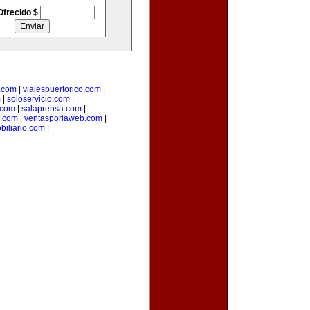
Ofrecido $
.com
|
viajespuertorico.com
|
m
|
soloservicio.com
|
.com
|
salaprensa.com
|
.com
|
ventasporlaweb.com
|
biliario.com
|