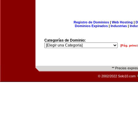
Registro de Dominios
|
Web Hosting
|
D
Dominios Expirados
|
Industrias
|
Indu
Categorías de Dominio:
[Pág. princi
** Precios expre
© 2002/2022 Solo10.com