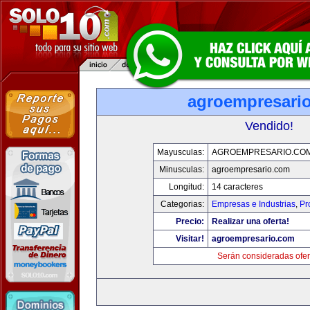
agroempresari
Vendido!
Mayusculas:
AGROEMPRESARIO.CO
Minusculas:
agroempresario.com
Longitud:
14 caracteres
Categorias:
Empresas e Industrias
,
Pr
Precio:
Realizar una oferta!
Visitar!
agroempresario.com
Serán consideradas ofer