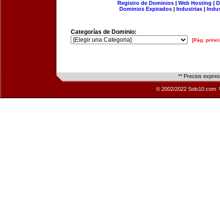
Registro de Dominios
|
Web Hosting
|
D
Dominios Expirados
|
Industrias
|
Indu
Categorías de Dominio:
[Pág. princi
** Precios expre
© 2002/2022 Solo10.com