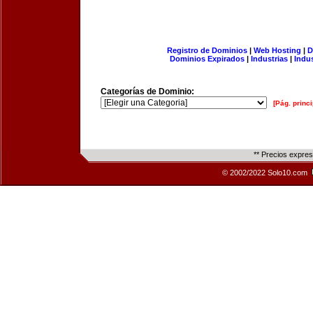
Registro de Dominios
|
Web Hosting
|
D
Dominios Expirados
|
Industrias
|
Indu
Categorías de Dominio:
[Pág. princi
** Precios expre
© 2002/2022 Solo10.com