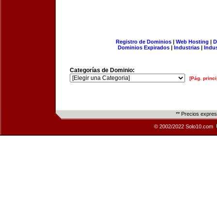
Registro de Dominios
|
Web Hosting
|
D
Dominios Expirados
|
Industrias
|
Indu
Categorías de Dominio:
[Pág. princi
** Precios expre
© 2002/2022 Solo10.com