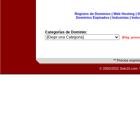
Registro de Dominios
|
Web Hosting
|
D
Dominios Expirados
|
Industrias
|
Indu
Categorías de Dominio:
[Pág. princi
** Precios expre
© 2002/2022 Solo10.com