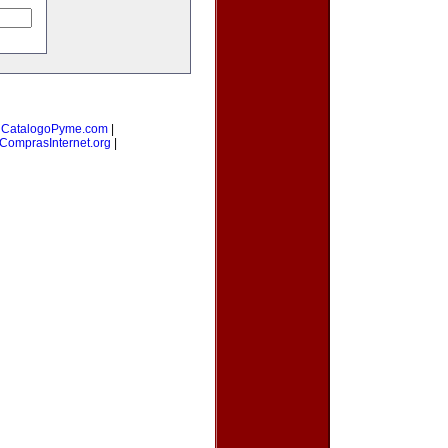
|
CatalogoPyme.com
|
ComprasInternet.org
|