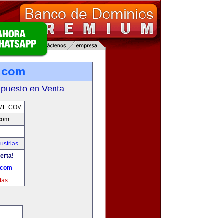
.com
 puesto en Venta
ME.COM
com
ustrias
erta!
.com
tas