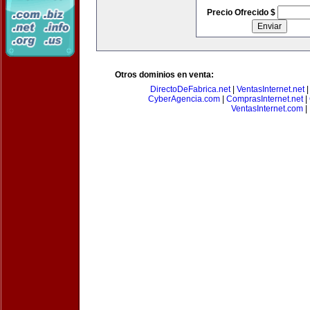
Precio Ofrecido $
Otros dominios en venta:
DirectoDeFabrica.net
|
VentasInternet.net
CyberAgencia.com
|
ComprasInternet.net
|
VentasInternet.com
|