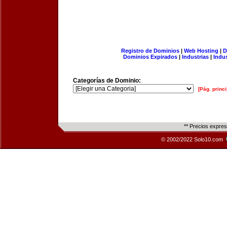
Registro de Dominios
|
Web Hosting
|
D
Dominios Expirados
|
Industrias
|
Indu
Categorías de Dominio:
[Pág. princi
** Precios expre
© 2002/2022 Solo10.com